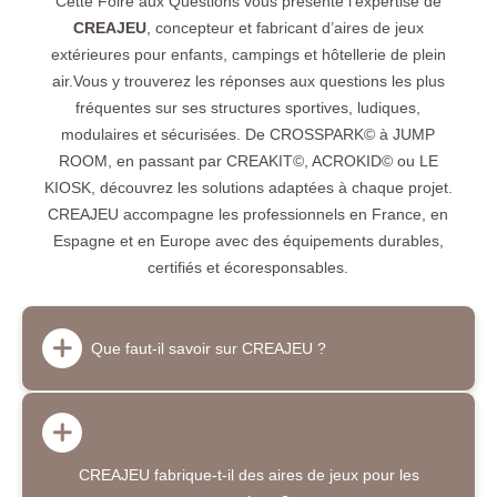
Cette Foire aux Questions vous présente l’expertise de
CREAJEU
, concepteur et fabricant d’aires de jeux
extérieures pour enfants, campings et hôtellerie de plein
air.Vous y trouverez les réponses aux questions les plus
fréquentes sur ses structures sportives, ludiques,
modulaires et sécurisées. De CROSSPARK© à JUMP
ROOM, en passant par CREAKIT©, ACROKID© ou LE
KIOSK, découvrez les solutions adaptées à chaque projet.
CREAJEU accompagne les professionnels en France, en
Espagne et en Europe avec des équipements durables,
certifiés et écoresponsables.
Que faut-il savoir sur CREAJEU ?
CREAJEU est un concepteur et fabricant d’aires de jeux
extérieures, de structures sportives et d’aventure pour
enfants, adolescents et familles. Depuis plus de 15 ans,
CREAJEU fabrique-t-il des aires de jeux pour les