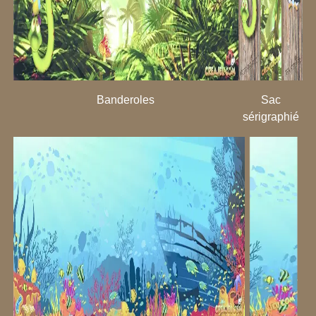
Banderoles
Sac
sérigraphié