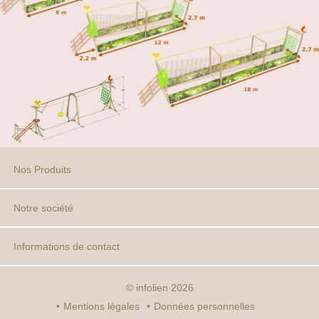
Nos Produits
Notre société
Crosspark
Jump room
Tyrolienne
Adventure Park
Creakit
Informations de contact
Qui sommes-nous ?
Nos Garanties & RSE
Nous contacter
Acrokid
Challenge Park
Collectivités
Le Kiosk
© infolien 2026
CONTACTS France
CENTRE DE DISTRIBUTION
Notre brochure
•
Mentions légales
•
Données personnelles