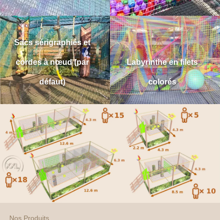
Sacs sérigraphiés et
cordes à nœud (par
Labyrinthe en filets
défaut)
colorés
Nos Produits